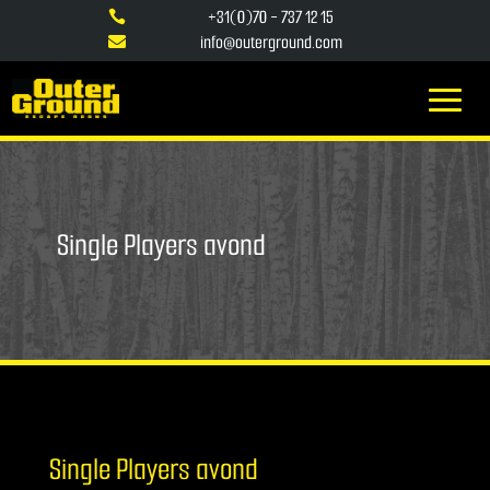
+31(0)70 - 737 12 15

info@outerground.com

Single Players avond
Single Players avond