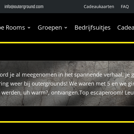
info@outerground.com
Cadeaukaarten
FAQ
pe Rooms
Groepen
Bedrijfsuitjes
Cadea
ord je al meegenomen in het spannende verhaal, je 
ring weer bij outergrounds! We waren met 5 en we g
e werden, uh warm?, ontvangen.Top escaperoom! Le