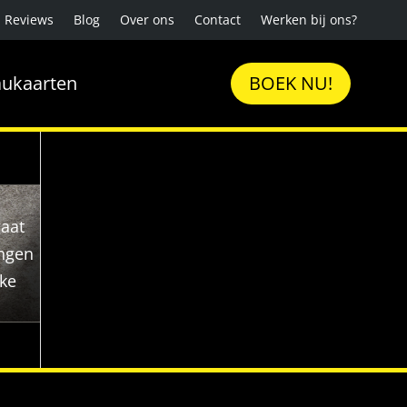
Reviews
Blog
Over ons
Contact
Werken bij ons?
ukaarten
BOEK NU!
gaat
ingen
uke