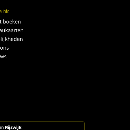
e info
ct boeken
aukaarten
lijkheden
 ons
ews