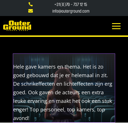
+31(0)70 - 737 12 15

info@outerground.com

Hele gave kamers en thema. Het is zo
goed gebouwd dat je er helemaal in zit.
De schrikeffecten en lichteffecten zijn erg
goed. Ook gaven de acteurs een extra
leuke ervaring en maakt het ook een stuk
enger! Top personeel, top kamers, top
avond!