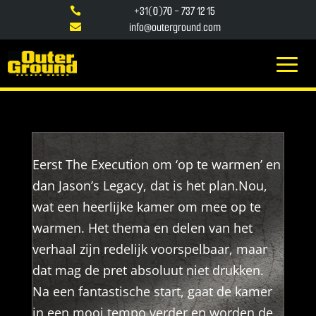
+31(0)70 - 737 12 15

info@outerground.com

Eerst The Execution om ‘op te warmen’ en
dan Jason’s Legacy, dat is het plan.Nou,
wat een heerlijke kamer om mee op te
warmen. Het thema en delen van het
verhaal zijn redelijk voorspelbaar, maar
dat mag de pret absoluut niet drukken.
Na een fantastische start, gaat de kamer
in een mooi tempo verder en worden de