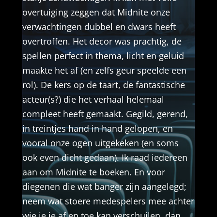
overtuiging zeggen dat Midnite onze
verwachtingen dubbel en dwars heeft
overtroffen. Het decor was prachtig, de
spellen perfect in thema, licht en geluid
maakte het af (en zelfs geur speelde een
rol). De kers op de taart, de fantastische
acteur(s?) die het verhaal helemaal
compleet heeft gemaakt. Gegild, gerend,
in treintjes hand in hand gelopen, en
vooral onze ogen uitgekeken (en soms
ook even dicht gedaan). Ik raad iedereen
aan om Midnite te boeken. En voor
diegenen die wat banger zijn aangelegd;
neem wat stoere medespelers mee achter
wie je je af en toe kan verschuilen, dan