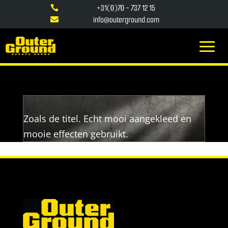
+31(0)70 - 737 12 15

info@outerground.com

Zoals de titel. Echt mooi aangekleed en
mooie effecten gebruikt.